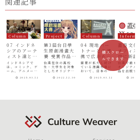
関連記事
Column
Project
Column
In
07 インドネ
第3屆台日學
04 現地パー
蓋亞文化
シアのアーテ
生原創漫畫大
トナーとの連
オフィス
横スクロー
ィスト達との
賽 受賞作品発
携で広がる国
内に新設
ルできます
プロジェクト
表
際展開
湾と日本
インドネシアで
台湾在住の高校
需要が拡大し続け
台湾で最も
は、コミック、ゲ
生・大学生を対象
ている漫画市場に
画産業を
オリジナル
ーム、アニメーシ
としたオリジナル
おいて、日本のコ
品を出版す
新たな一
ョン等のクリエイ
イラスト及び漫画
ンテンツ供給力不
文化有限公
して
2025.03.12
2022.12.30
2025.03.12
2024
ティブ産業が著し
コンテスト「台日
足は深刻な課題に
下：蓋亞文
い成長を遂げてい
學生原創漫畫大
なりつつありま
の緊密な業
ます。また、アメ
賽」について、
す。人口減の加速
の一環とし
コミやWebtoon
2022年度より、
化に伴い、日本の
亞文化にと
の制作現場を支え
当社が事務局運営
漫画家人材が一層
の海外拠点
るインドネシア人
を担うことになり
不足していくこと
「蓋亞文化
カラーリストの技
ました。第3屆台
が予想される中
フィス（蓋
術力の高さは、国
日學生原創漫畫大
で、頼もしいパー
東京辦公室
際的に高い評価を
賽（第3回台日学
トナーとなってい
当社内に設
得てきました。
生オリジナル漫画
く国々についてご
した。同オ
Culture ...
コンテスト）に
紹介します。台湾
の代表は、
は、作...
台湾...
代...