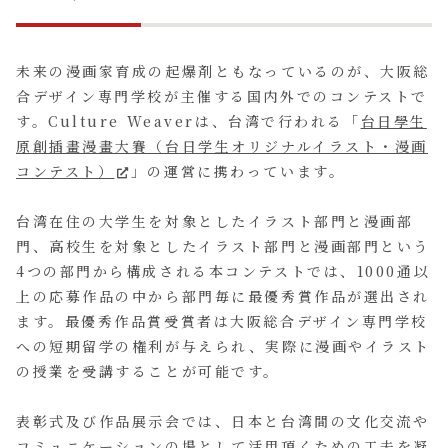
未来の漫画家育成の起爆剤ともなっているのが、大阪総
合デザイン専門学校が主催する国内外でのコンテストで
す。Culture Weaverは、台湾で行われる「
台日學生
原創插畫漫畫大賽（台日学生オリジナルイラスト・漫画
コンテスト）
」の運営に携わっています。
台湾在住の大学生を対象としたイラスト部門と漫画部
門、高校生を対象としたイラスト部門と漫画部門という
4つの部門から構成される本コンテストでは、1000通以
上の応募作品の中から部門毎に最優秀賞作品が選出され
ます。最優秀作品賞受賞者は大阪総合デザイン専門学校
への短期留学の権利が与えられ、実際に漫画やイラスト
の授業を受講することが可能です。
表彰式及び作品展示会では、日本と台湾間の文化交流や
コミュニケーションの場として活用頂くための工夫を凝