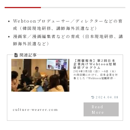
Webtoonプロデューサー／ディレクターなどの育
成（韓国現地研修、講師海外派遣など）
漫画家／漫画編集者などの育成（日本現地研修、講
師海外派遣など）
【開催報告】第2回日本
企業向けWebtoon短期
研修プログラム
2024年3月3日（日）〜6日（水）
の四日間にかけて、日本企業を対
象とした「Webtoon短期研修プ
ログラム」を行いました。昨年に
引き続き、韓国のWebtoon専門
教育機関である「ソウル ウェブ
トゥー...
2024.04.08
culture-weaver.com