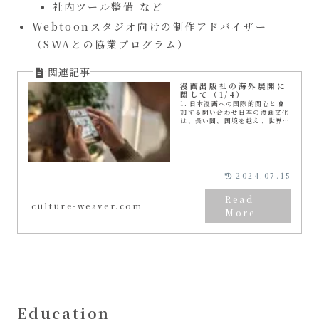
社内ツール整備 など
Webtoonスタジオ向けの制作アドバイザー
（SWAとの協業プログラム）
漫画出版社の海外展開に
関して（1/4）
1. 日本漫画への国際的関心と増
加する問い合わせ日本の漫画文化
は、長い間、国境を越え、世界中
の読者を魅了し続けています。こ
の魅力は、国や言語を超えたイン
ターネットの利用によって、一層
広がっています。自...
2024.07.15
culture-weaver.com
Education