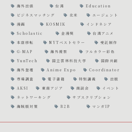
海外出張
台湾
Education
ビジネスマッチング
北米
エージェント
漫画
KOSMIK
インドネシア
Scholastic
金漫獎
台湾アニメ
本店移転
NYTベストセラー
受託制作
G-MAP
海外視察
フルカラー彩色
YunTech
国立雲林科技大学
国際共創
海外登壇
Anime Expo
Coordinator
市場調査
電子書籍
特別講義
出版
AKSI
東南アジア
商談会
イベント
ネットワーキング
サブスクリプション
海賊版対策
B2B
マンガIP