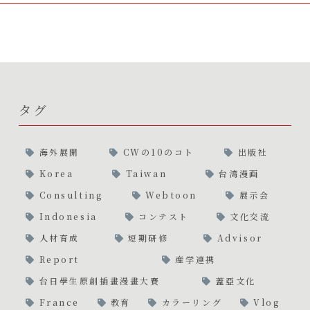
タグ
海外展開
CWの10のコト
出版社
Korea
Taiwan
台湾漫画
Consulting
Webtoon
展示会
Indonesia
コンテスト
文化交流
人材育成
短期研修
Advisor
Report
産学連携
台日學生原創插畫漫畫大賽
蓋亞文化
France
教育
カラーリング
Vlog