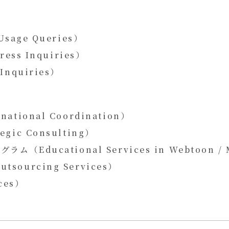
age Queries）
ss Inquiries）
quiries）
ional Coordination）
c Consulting）
ducational Services in Webtoon / M
urcing Services）
ces）