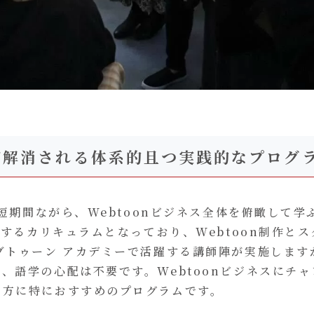
が解消される体系的且つ実践的なプログ
う短期間ながら、Webtoonビジネス全体を俯瞰して
体するカリキュラムとなっており、Webtoon制作
トゥーン アカデミーで活躍する講師陣が実施しますが、C
、語学の心配は不要です。Webtoonビジネスにチ
つ方に特におすすめのプログラムです。