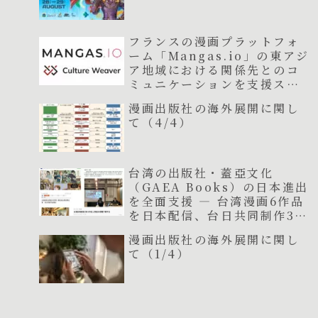
フランスの漫画プラットフォ
ーム「Mangas.io」の東アジ
ア地域における関係先とのコ
ミュニケーションを支援スタ
ート
漫画出版社の海外展開に関し
て（4/4）
台湾の出版社・蓋亞文化
（GAEA Books）の日本進出
を全面支援 ― 台湾漫画6作品
を日本配信、台日共同制作3作
品が連載開始
漫画出版社の海外展開に関し
て（1/4）