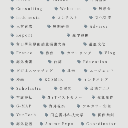
Consulting
Webtoon
展示会
Indonesia
コンテスト
文化交流
人材育成
短期研修
Advisor
Report
産学連携
台日學生原創插畫漫畫大賽
蓋亞文化
France
教育
カラーリング
Vlog
海外出張
台湾
Education
ビジネスマッチング
北米
エージェント
漫画
KOSMIK
インドネシア
Scholastic
金漫獎
台湾アニメ
本店移転
NYTベストセラー
受託制作
G-MAP
海外視察
フルカラー彩色
YunTech
国立雲林科技大学
国際共創
海外登壇
Anime Expo
Coordinator