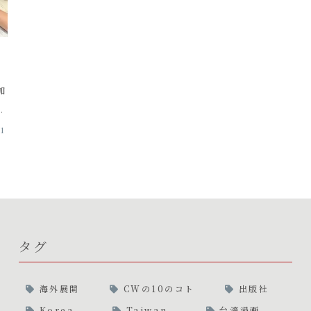
と
加
31
タグ
海外展開
CWの10のコト
出版社
Korea
Taiwan
台湾漫画