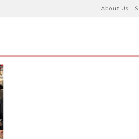
About Us
S