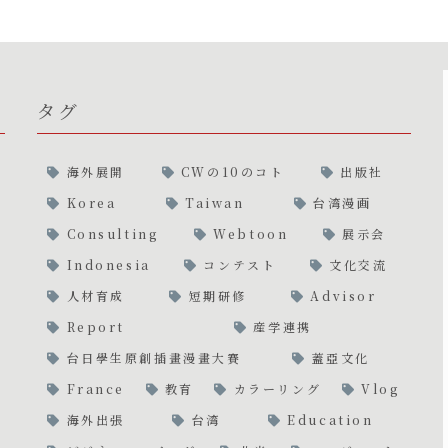
タグ
海外展開
CWの10のコト
出版社
Korea
Taiwan
台湾漫画
Consulting
Webtoon
展示会
Indonesia
コンテスト
文化交流
人材育成
短期研修
Advisor
Report
産学連携
台日學生原創插畫漫畫大賽
蓋亞文化
France
教育
カラーリング
Vlog
海外出張
台湾
Education