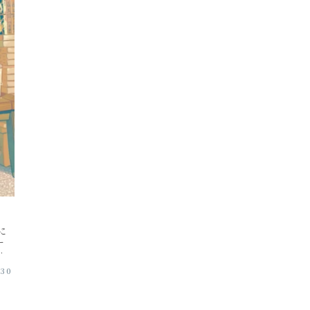
に
ー
や
台南
.30