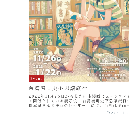
Event
台湾漫画史不思議旅行
2022年11月26日から北九州市漫画ミュージアム
て開催されている展示会「台湾漫画史不思議旅行
貸本屋さんと漫画の100年ー」にて、当社は企画
展示内容のアドバイザーを務めました。2018年
2022.11
の國...