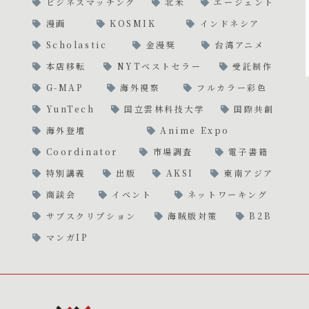
ビジネスマッチング
北米
エージェント
漫画
KOSMIK
インドネシア
Scholastic
金漫獎
台湾アニメ
本店移転
NYTベストセラー
受託制作
G-MAP
海外視察
フルカラー彩色
YunTech
国立雲林科技大学
国際共創
海外登壇
Anime Expo
Coordinator
市場調査
電子書籍
特別講義
出版
AKSI
東南アジア
商談会
イベント
ネットワーキング
サブスクリプション
海賊版対策
B2B
マンガIP