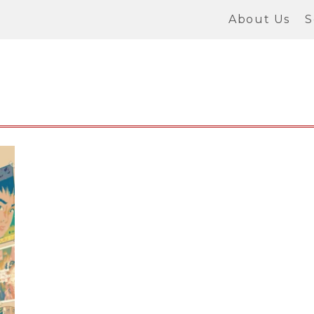
About Us
S