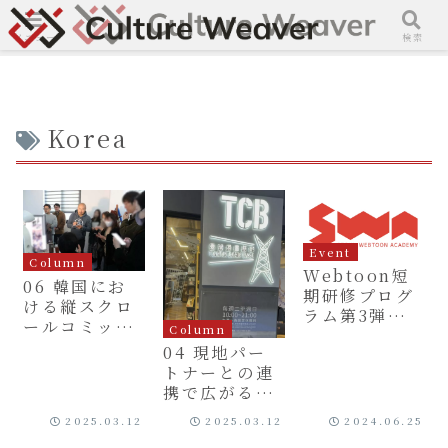
メニュー
検索
Korea
Event
Column
Webtoon短
06 韓国にお
期研修プログ
ける縦スクロ
ラム第3弾、
ールコミック
Column
2024年秋ソウ
人材の教育プ
04 現地パー
ルで実施
ログラム
トナーとの連
携で広がる国
際展開
2025.03.12
2025.03.12
2024.06.25