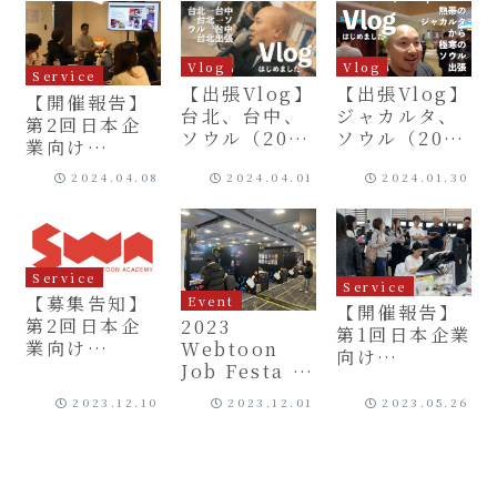
Vlog
Vlog
Service
【出張Vlog】
【出張Vlog】
【開催報告】
ジャカルタ、
台北、台中、
第2回日本企
ソウル（2024
ソウル（2024
業向け
年1月）
年2月〜3月）
Webtoon短
2024.04.08
2024.04.01
2024.01.30
期研修プログ
ラム
Service
Service
【募集告知】
Event
【開催報告】
第2回日本企
2023
第1回日本企業
業向け
Webtoon
向け
Webtoon短
Job Festa 日
Webtoon短
期研修プログ
本窓口とし
期研修プログ
2023.12.10
2023.12.01
2023.05.26
ラム
て、縦スクコ
ラム
ミック関連人
材のマッチン
グ実施