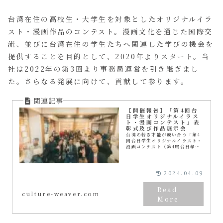
台湾在住の高校生・大学生を対象としたオリジナルイラ
スト・漫画作品のコンテスト。漫画文化を通じた国際交
流、並びに台湾在住の学生たちへ関連した学びの機会を
提供することを目的として、2020年よりスタート。当
社は2022年の第3回より事務局運営を引き継ぎまし
た。さらなる発展に向けて、貢献して参ります。
【開催報告】「第4回台
日学生オリジナルイラス
ト・漫画コンテスト」表
彰式及び作品展示会
台湾の若き才能が競い合う「第4
回台日学生オリジナルイラスト・
漫画コンテスト（第4屆台日學生
原創插畫漫畫大賽）」の表彰式
を、台中市に昨年誕生した「国家
漫画博物館（NATIONAL
TAIWAN MUSE...
2024.04.09
culture-weaver.com