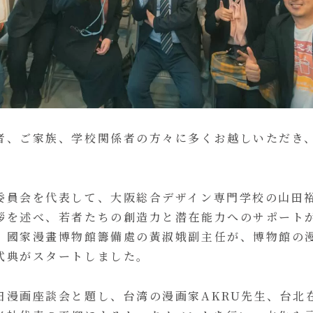
者、ご家族、学校関係者の方々に多くお越しいただき
委員会を代表して、大阪総合デザイン専門学校の山田
拶を述べ、若者たちの創造力と潜在能力へのサポート
、國家漫畫博物館籌備處の黃淑娥副主任が、博物館の
式典がスタートしました。
日漫画座談会と題し、台湾の漫画家AKRU先生、台北