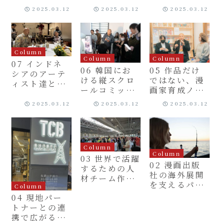
プラットフォ
支援と台湾オ
2025.03.12
2025.03.12
2025.03.12
ームの可能性
リジナル漫画
Column
Column
Column
07 インドネ
06 韓国にお
05 作品だけ
シアのアーテ
ける縦スクロ
ではない、漫
ィスト達との
ールコミック
画家育成ノウ
プロジェクト
人材の教育プ
ハウの世界展
2025.03.12
2025.03.12
2025.03.12
ログラム
開
Column
Column
03 世界で活躍
02 漫画出版
するための人
社の海外展開
材チーム作り
を支えるパー
Column
／海外展開専
トナー
04 現地パー
門チームの編
トナーとの連
成とその役割
携で広がる国