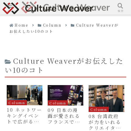
メニュー
検索
Home
Column
Culture Weaverが
お伝えしたい10のコト
Culture Weaverがお伝えした
い10のコト
Column
Column
10 ネットワー
09 日本の漫
Column
キングイベン
画が愛される
08 台湾政府
トで広がる可
フランスで生
が力をいれる
能性
まれた新しい
クリエイター