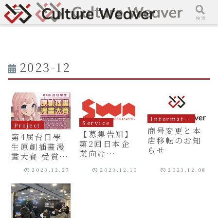
メニュー
検索
2023-12
Information
Service
Project
商号変更と本
【募集告知】
第4屆台日學
店移転のお知
第2回日本企
生原創插畫漫
らせ
業向け
畫大賽 受賞作
Webtoon短
品発表
2023.12.27
2023.12.10
2023.12.08
期研修プログ
ラム