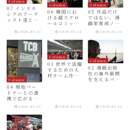
Column
Column
Column
07 インドネ
06 韓国にお
05 作品だけ
シアのアーテ
ける縦スクロ
ではない、漫
ィスト達との
ールコミック
画家育成ノウ
プロジェクト
人材の教育プ
ハウの世界展
2025.03.12
2025.03.12
2025.03.12
ログラム
開
Column
Column
03 世界で活躍
02 漫画出版
するための人
社の海外展開
材チーム作り
を支えるパー
Column
／海外展開専
トナー
04 現地パー
門チームの編
トナーとの連
成とその役割
携で広がる国
際展開
2025.03.12
2025.03.12
2025.03.12