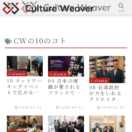
メニュー
検索
CWの10のコト
Column
Column
10 ネットワー
09 日本の漫
Column
キングイベン
画が愛される
08 台湾政府
トで広がる可
フランスで生
が力をいれる
能性
まれた新しい
クリエイター
プラットフォ
支援と台湾オ
2025.03.12
2025.03.12
2025.03.12
ームの可能性
リジナル漫画