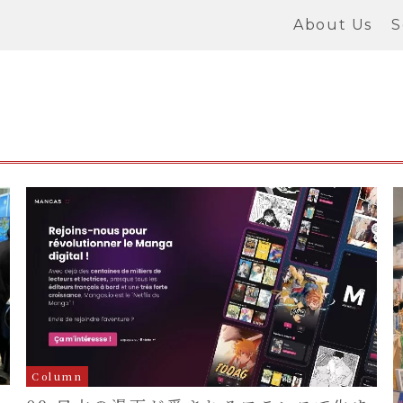
About Us
S
Column