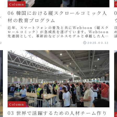
プ
Column
06 韓国における縦スクロールコミック人
ン
材の教育プログラム
。
ド
近年、スマートフォンの普及と共にWebtoon（縦スク
ロールコミック）が急成長を遂げています。Webtoon
先進国として、革新的なビジネスモデルと卓越した人材
育成で注目を集める韓国のWebtoon人材...
12
2025.03.12
ス
Column
03 世界で活躍するための人材チーム作り