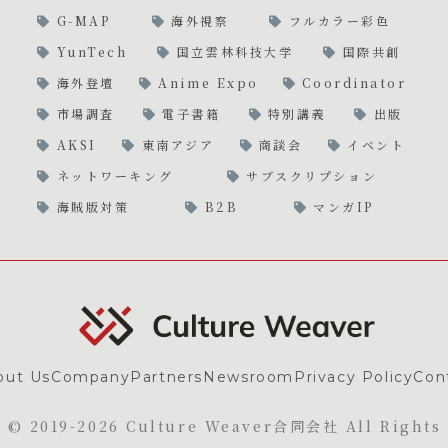
G-MAP
海外視察
フルカラー彩色
YunTech
国立雲林科技大学
国際共創
海外登壇
Anime Expo
Coordinator
市場調査
電子書籍
特別講義
出版
AKSI
東南アジア
商談会
イベント
ネットワーキング
サブスクリプション
海賊版対策
B2B
マンガIP
out Us
Company
Partners
Newsroom
Privacy Policy
Con
t © 2019-2026 Culture Weaver合同会社 All Rights 