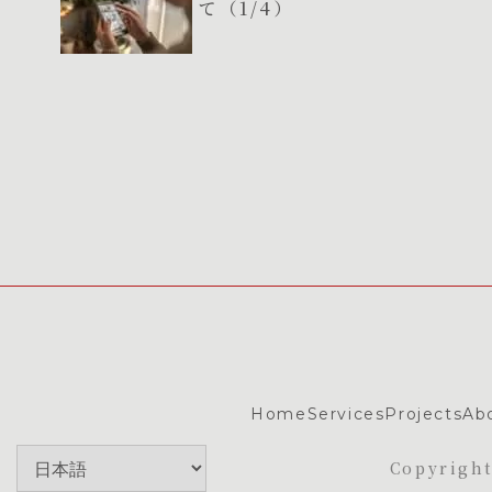
て（1/4）
Home
Services
Projects
Ab
Copyrigh