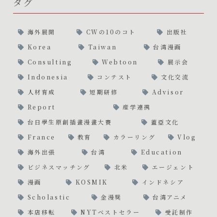
タグ
海外展開
CWの10のコト
出版社
Korea
Taiwan
台湾漫画
Consulting
Webtoon
展示会
Indonesia
コンテスト
文化交流
人材育成
短期研修
Advisor
Report
産学連携
台日學生原創插畫漫畫大賽
蓋亞文化
France
教育
カラーリング
Vlog
海外出張
台湾
Education
ビジネスマッチング
北米
エージェント
漫画
KOSMIK
インドネシア
Scholastic
金漫獎
台湾アニメ
本店移転
NYTベストセラー
受託制作