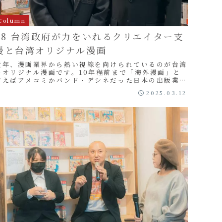
Column
08 台湾政府が力をいれるクリエイター支
援と台湾オリジナル漫画
近年、漫画業界から熱い視線を向けられているのが台湾
のオリジナル漫画です。10年程前まで「海外漫画」と
言えばアメコミかバンド・デシネだった日本の出版業界
においても、台湾の漫画の認知度は格段に高まってい
2025.03.12
...