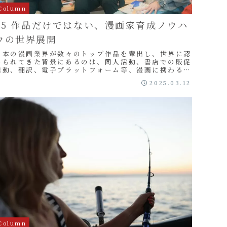
Column
05 作品だけではない、漫画家育成ノウハ
ウの世界展開
日本の漫画業界が数々のトップ作品を輩出し、世界に認
められてきた背景にあるのは、同人活動、書店での販促
活動、翻訳、電子プラットフォーム等、漫画に携わる
人々による巨大なエコシステムの存在です。このエコシ
2025.03.12
...
Column