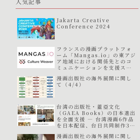
人気記事
Jakarta Creative
Conference 2024
フランスの漫画プラットフォ
ーム「Mangas.io」の東アジ
ア地域における関係先とのコ
ミュニケーションを支援スタ
ート
漫画出版社の海外展開に関し
て（4/4）
台湾の出版社・蓋亞文化
（GAEA Books）の日本進出
を全面支援 ― 台湾漫画6作品
を日本配信、台日共同制作3作
品が連載開始
漫画出版社の海外展開に関し