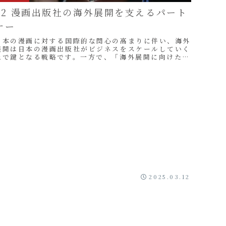
02 漫画出版社の海外展開を支えるパート
ナー
日本の漫画に対する国際的な関心の高まりに伴い、海外
展開は日本の漫画出版社がビジネスをスケールしていく
上で鍵となる戦略です。一方で、「海外展開に向けた体
制が整備されていない」「思うような成果が上がらな
...
2025.03.12