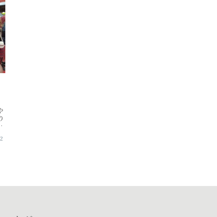
る
や
り
賊
12