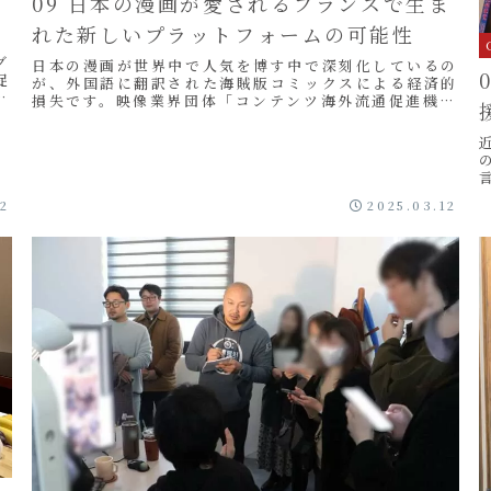
可
09 日本の漫画が愛されるフランスで生ま
れた新しいプラットフォームの可能性
グ
日本の漫画が世界中で人気を博す中で深刻化しているの
促
が、外国語に翻訳された海賊版コミックスによる経済的
ワ
損失です。映像業界団体「コンテンツ海外流通促進機構
（CODA）」の調査によると、2022年のオンライ...
12
2025.03.12
ま