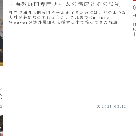
／海外展開専門チームの編成とその役割
社内で海外展開専門チームを作るためには、どのような
人材が必要なのでしょうか。これまでCulture
Weaverが海外展開を支援する中で培ってきた経験か
ら、チームに必要なメンバー像と人材育成について
ご...
い
際
ン
人
て
12
2025.03.12