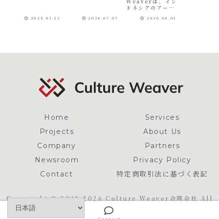
Roundtabl
米向けフルカ
Weaverは、イン
ロサンゼルス）の
画出版社がビジネ
ドネシアのアート
業界セッション
スをスケールして
e」に登壇
ラー版マンガ
スタジオ
「Japanese
いく上で鍵となる
―「マンガは
の彩色を受託
2025.03.12
2024.07.07
2026.04.01
KOSMIK との協
Manga Editors
戦略です。一方
業を通じて、北米
日本人だけの
Industry
制作
で、「海外展開に
向けに刊行される
Roundtable」
向けた体制が整備
ものではな
フルカラー版マン
に、当社代表社
されていない」
い」という視
ガの彩色を受託制
員・平柳竜樹が登
「思うような成果
作しました。対象
壇しました。
が上がらない」と
点
となったのは、い
2024年...
いったお悩みも多
ずれも米国の
数寄せられていま
Scholastic
す。...
Graphix がフ
ル...
Home
Services
Projects
About Us
Company
Partners
Newsroom
Privacy Policy
Contact
特定商取引法に基づく表記
Copyright © 2019-2026 Culture Weaver合同会社 All
Rights Reserved.