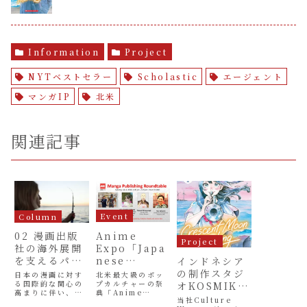
けフルカラー版マン
講義を実施
ガの彩色を受託制作
Information
Project
NYTベストセラー
Scholastic
エージェント
マンガIP
北米
関連記事
Event
Column
Anime
02 漫画出版
Project
Expo「Japa
社の海外展開
nese
を支えるパー
インドネシア
Manga
トナー
の制作スタジ
北米最大級のポッ
日本の漫画に対す
Editors
プカルチャーの祭
る国際的な関心の
オKOSMIKと
典「Anime
高まりに伴い、海
Industry
の協業で、北
当社Culture
Expo」（米国・
外展開は日本の漫