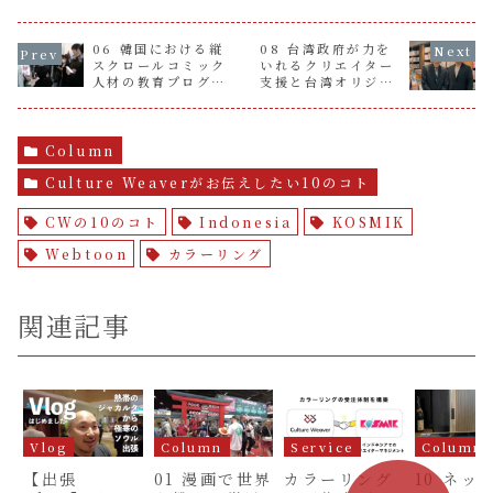
06 韓国における縦
08 台湾政府が力を
スクロールコミック
いれるクリエイター
人材の教育プログラ
支援と台湾オリジナ
ム
ル漫画
Column
Culture Weaverがお伝えしたい10のコト
CWの10のコト
Indonesia
KOSMIK
Webtoon
カラーリング
関連記事
Vlog
Column
Service
Column
【出張
01 漫画で世界
カラーリング
10 ネッ