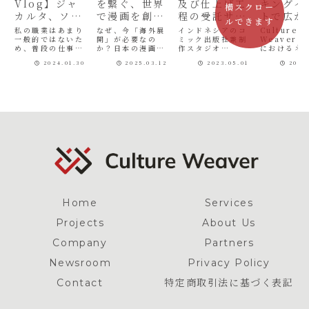
Vlog】ジャ
を繋ぐ、世界
及び仕上げ工
キングイ
横スクロー
カルタ、ソウ
で漫画を創る
程の受託サー
トで広が
ルできます
ル（2024年1
Culture
ビスを開始
能性
私の職業はあまり
なぜ、今「海外展
インドネシアのコ
Culture
月）
一般的ではないた
Weaverの挑
開」が必要なの
ミック出版社兼制
Weaver
め、普段の仕事内
か？日本の漫画は
作スタジオ
におけるネ
戦
容を理解してもら
今や世界中にファ
「KOSMIK」と
ーキングイ
2024.01.30
2025.03.12
2023.05.01
2025
うのが難しいこと
ンを抱え、漫画市
の業務提携によ
の開催を通
があります。そこ
場は業界史上最高
り、漫画や縦スク
漫画業界の
で、日常業務の様
の盛り上がりを見
ロールコミックの
な連携を促
子を映像に収めて
せています。一方
カラーリングサー
きました。
みました。第1回目
で、国内の人材不
ビスを提供開始を
Culture
の動画は、冬の日
足、海賊版電子コ
しました。当社は
Weaver
本から出発し、気
ミックスの蔓延、
これまでのコンサ
ネットワー
温30度を超えるイ
Webtoonをはじ
ルティング業務に
イベントの
ンドネシアと、氷
めとする新たな漫
加えて、増大する
ついてご紹
点下の韓国への出
画形態の急成長な
カラーリング需要
す。IMAR
張記録です。...
ど、時代の流れ...
に応え、日本の漫
際マンガ・ア
画・縦...
Home
Services
Projects
About Us
Company
Partners
Newsroom
Privacy Policy
Contact
特定商取引法に基づく表記