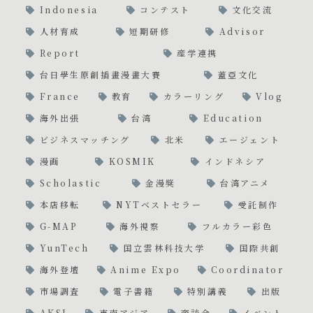
Indonesia
コンテスト
文化交流
人材育成
短期研修
Advisor
Report
産学連携
台日學生原創插畫漫畫大賽
蓋亞文化
France
教育
カラーリング
Vlog
海外出張
台湾
Education
ビジネスマッチング
北米
エージェント
漫画
KOSMIK
インドネシア
Scholastic
金漫獎
台湾アニメ
本店移転
NYTベストセラー
受託制作
G-MAP
海外視察
フルカラー彩色
YunTech
国立雲林科技大学
国際共創
海外登壇
Anime Expo
Coordinator
市場調査
電子書籍
特別講義
出版
AKSI
東南アジア
商談会
イベント