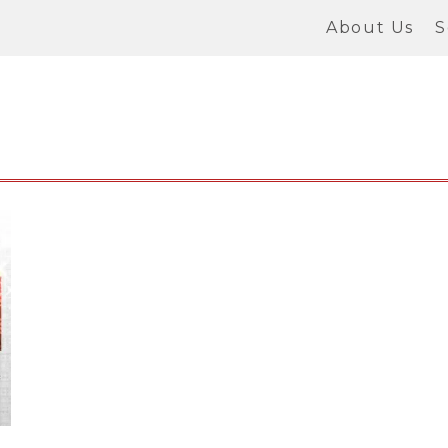
About Us
S