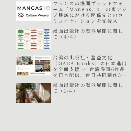
フランスの漫画プラットフォ
ーム「Mangas.io」の東アジ
ア地域における関係先とのコ
ミュニケーションを支援スタ
ート
漫画出版社の海外展開に関し
て（4/4）
台湾の出版社・蓋亞文化
（GAEA Books）の日本進出
を全面支援 ― 台湾漫画6作品
を日本配信、台日共同制作3作
品が連載開始
漫画出版社の海外展開に関し
て（1/4）