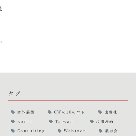
登
07
タグ
海外展開
CWの10のコト
出版社
Korea
Taiwan
台湾漫画
Consulting
Webtoon
展示会