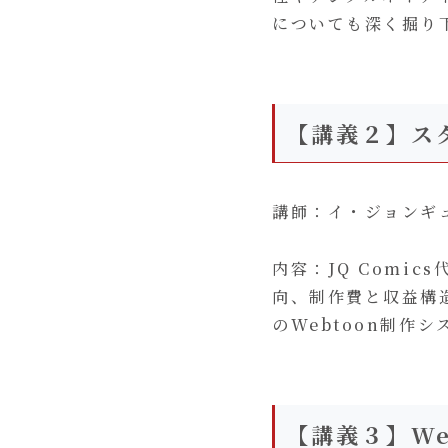
についても深く掘り
【講義２】ス
講師：イ・ジョンギュ（
内容：JQ Comi
向、制作費と収益構造
のWebtoon制作
【講義３】We