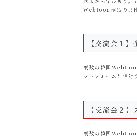
代表から学びます。ジ
Webtoon作品の
【交流会１】
複数の韓国Webt
ットフォームと相対
【交流会２】
複数の韓国Webt