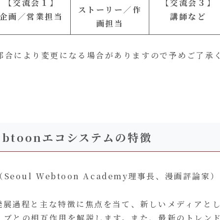
【交流会１】
【交流会３】
ストーリー／作
企画／営業担当
講師など
画担当
都合により変更になる場合がありますので予めご了承
btoonエコシステムの特徴
eoul Webtoon Academy理事長、漫画評論家）
の発展過程と主な特徴に焦点を当て、新しいメディアとして
ィブとの相互作用を解説します。また、最新のトレン