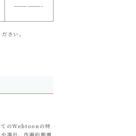
——————-
ください。
のWebtoonの特
ドや演出、作画的側面