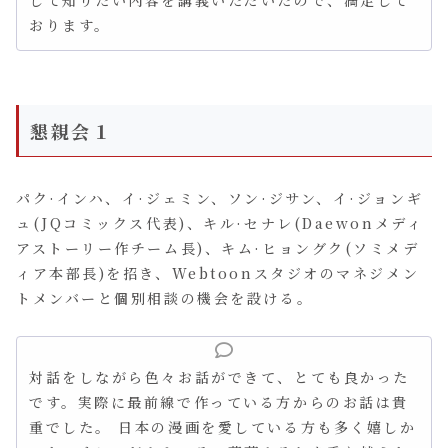
して知りたい内容を講義いただいたので、満足して
おります。
懇親会１
パク·インハ、イ·ジェミン、ソン·ジサン、イ·ジョンギ
ュ(JQコミックス代表)、キル·セナレ(Daewonメディ
アストーリー作チーム長)、キム·ヒョングク(ソミメデ
ィア本部長)を招き、Webtoonスタジオのマネジメン
トメンバーと個別相談の機会を設ける。
対話をしながら色々お話ができて、とても良かった
です。実際に最前線で作っている方からのお話は貴
重でした。 日本の漫画を愛している方も多く嬉しか