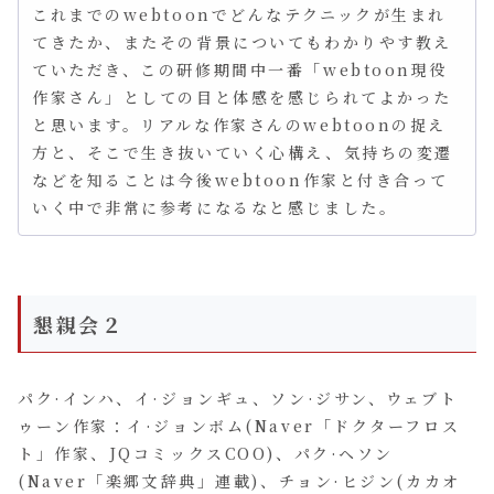
これまでのwebtoonでどんなテクニックが生まれ
てきたか、またその背景についてもわかりやす教え
ていただき、この研修期間中一番「webtoon現役
作家さん」としての目と体感を感じられてよかった
と思います。リアルな作家さんのwebtoonの捉え
方と、そこで生き抜いていく心構え、気持ちの変遷
などを知ることは今後webtoon作家と付き合って
いく中で非常に参考になるなと感じました。
懇親会２
パク·インハ、イ·ジョンギュ、ソン·ジサン、ウェブト
ゥーン作家：イ·ジョンボム(Naver「ドクターフロス
ト」作家、JQコミックスCOO)、パク·ヘソン
(Naver「楽郷文辞典」連載)、チョン·ヒジン(カカオ