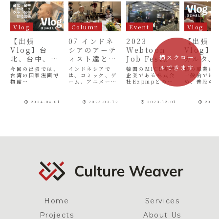
Vlog
Column
Event
Vlog
【出張
07 インドネ
2023
【出張
Vlog】台
シアのアーテ
Webtoon
Vlog】
横スクロー
北、台中、ソ
ィスト達との
Job Festa
カルタ、
ウル（2024年
プロジェクト
日本窓口とし
ル（202
ルできます
今回の出張では、
インドネシアで
韓国のMICE専門
私の職業は
2月〜3月）
台湾の国家漫画博
は、コミック、ゲ
て、縦スクコ
企業である株式会
月）
一般的では
物館
ーム、アニメーシ
社Ezpmpとの業
め、普段の
ミック関連人
（NATIONAL
ョン等のクリエイ
務提携に基づき、
容を理解し
材のマッチン
TAIWAN
ティブ産業が著し
「2023
うのが難し
MUSEUM OF
い成長を遂げてい
Webtoon Job
があります
グ実施
2024.04.01
2025.03.12
2023.12.01
2024
COMICS）にて
ます。また、アメ
Festa」の日本企
で、日常業
「第4回台日学生
コミやWebtoon
業向け窓口とし
子を映像に
オリジナルイラス
の制作現場を支え
て、募集・問い合
みました。
ト・漫画コンテス
るインドネシア人
わせ、現地受け入
の動画は、
ト」表彰式・作品
カラーリストの技
れサポート、翻
本から出発
展示会を実施した
術力の高さは、国
訳・通訳などの業
温30度を超
り、韓国ソウルで
際的に高い評価を
務を行いました。
ンドネシア
日本企業を対象と
得てきました。
日本からはオンラ
点下の韓国
した
Culture ...
イン4社...
張記録です。.
「Webtoon...
Home
Services
Projects
About Us