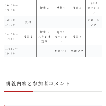
Q&A
10:00〜
授業２
授業４
授業５
セッショ
13:00
ン
13:00〜
クロージ
受付
14:00
ング
授業３
Q&A
14:00〜
授業１
スタジオ
セッショ
授業６
17:00
訪問
ン
17:30〜
懇親会１
懇親会２
19:30
講義内容と参加者コメント