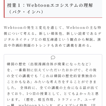
授業１：Webtoonエコシステムの理解
（パク・インハ）
Webtoonの発生と変化を通じて、Webtoonの主な特
徴について考える。新しい媒体性、新しい読者であるデ
ジタルネイティブとの相互疎通という観点から解説。演
出や作画的側面のトレンドも含めて講義を進める。
韓国の歴史（出版漫画自体が廃業になったなど）
を、一番最初に伝えていただいたおかげで、その後
の全ての講義でも「これは韓国の歴史的背景独自の
ことかもなあ」みたいな考え方をすることができま
した。 全体的に、全ての講義の土台になる話が出て
きており、1つ目の授業として、とてもよかったと思
います。（歴史、相互作用、トラフィック、ユーザ
ー層、webtoonトレンド、ディスプレイ特性、IP