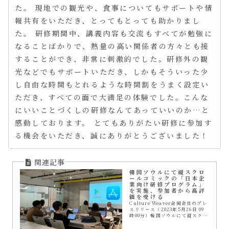
た。 現地での観光や、食事についてもサポートや情
報共有をいただき、とってもとっても助かりまし
た。 研修期間中、講義内容も交流もすべてが勉強に
なることばかりで、熱量の高い関係者の方々とも接
することができ、非常に刺激的でした。研修外の観
光などでもサポートいただき、しかもそういった少
し自由な時間もとれるような時間割をうまく設定い
ただき、すべての面で大満足の体験でした。こんな
にいいことづくしの研修なんてあっていいのか…と
感動しております。 とてもありがたい研修に参加す
る機会をいただき、誠にありがとうございました！
韓国ソウルにて縦スクロ
ールコミックの「日本企
業向け研修プログラム」
を実施、参加者から高評
価を受ける
Culture Weaver合同会社のプレ
スリリース（2023年5月26日 09
時00分）韓国ソウルにて縦スクロ
ールコミックの「日本企業向け研
修プログラム」を実施、参加者か