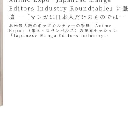
Editors Industry Roundtable」に登
壇 ―「マンガは日本人だけのものではな
い」という視点
北米最大級のポップカルチャーの祭典「Anime
Expo」（米国・ロサンゼルス）の業界セッション
「Japanese Manga Editors Industry
Roundtable」 に、当社代表...