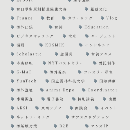
台日學生原創插畫漫畫大賽
蓋亞文化
France
教育
カラーリング
Vlog
海外出張
台湾
Education
ビジネスマッチング
北米
エージェント
漫画
KOSMIK
インドネシア
Scholastic
金漫獎
台湾アニメ
本店移転
NYTベストセラー
受託制作
G-MAP
海外視察
フルカラー彩色
YunTech
国立雲林科技大学
国際共創
海外登壇
Anime Expo
Coordinator
市場調査
電子書籍
特別講義
出版
AKSI
東南アジア
商談会
イベント
ネットワーキング
サブスクリプション
海賊版対策
B2B
マンガIP