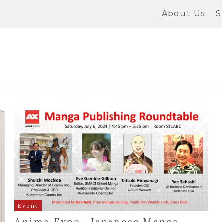
About Us
S
Event
Anime Expo「Japanese Manga