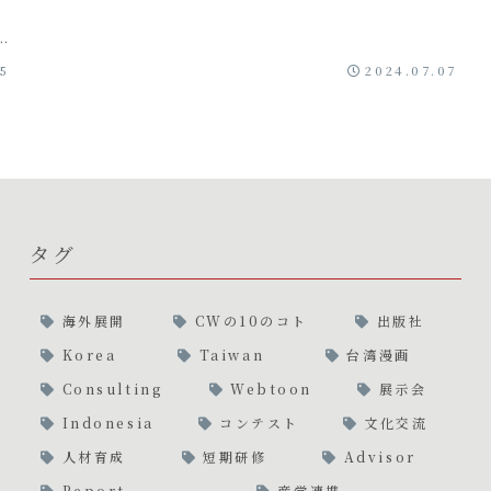
:
25
2024.07.07
タグ
海外展開
CWの10のコト
出版社
Korea
Taiwan
台湾漫画
Consulting
Webtoon
展示会
Indonesia
コンテスト
文化交流
人材育成
短期研修
Advisor
Report
産学連携