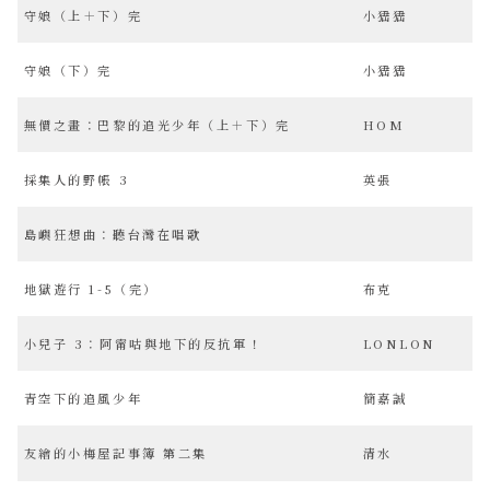
守娘（上＋下）完
小峱峱
守娘（下）完
小峱峱
無價之畫：巴黎的追光少年（上＋下）完
HOM
採集人的野帳 3
英張
島嶼狂想曲：聽台灣在唱歌
地獄遊行 1-5（完）
布克
小兒子 3：阿甯咕與地下的反抗軍！
LONLON
青空下的追風少年
簡嘉誠
友繪的小梅屋記事簿 第二集
清水