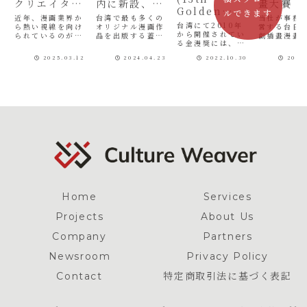
クリエイター
内に新設、台
畫大賽 
Golden
ルできます
支援と台湾オ
湾と日本の漫
品発表
近年、漫画業界か
台湾で最も多くの
当社が事務
Comic
台湾にて2010年
リジナル漫画
ら熱い視線を向け
画産業を結ぶ
オリジナル漫画作
営する台日
Awards &
から開催されてい
られているのが台
品を出版する蓋亞
創插畫漫畫大
新たな一歩と
る金漫獎には、こ
湾のオリジナル漫
文化有限公司（以
行委員會は
Connectio
して
れまでも何度も参
画です。10年程前
下：蓋亞文化）と
2023年9月
n+)
2025.03.12
2024.04.23
2022.10.30
2023
加していますが、
まで「海外漫画」
の緊密な業務提携
11月15日
2022年の第13屆
と言えばアメコミ
の一環として、蓋
台湾在住の
金漫獎では、漫画
かバンド・デシネ
亞文化にとって初
生・大学生
座談会「音楽と漫
だった日本の出版
の海外拠点となる
に「第4屆
画の融合（音樂和
業界においても、
「蓋亞文化東京オ
生原創插畫
漫畫的結合）」に
台湾の漫画の認知
フィス（蓋亞文化
賽（第4回
おけるモデレータ
度は格段に高まっ
東京辦公室）」を
生オリジナ
ーや、国際交流に
ています。台湾政
当社内に設立しま
スト・漫画
関するスピーカー
府が仕掛けた
した。同オフィス
スト）」を
として登壇の機会
「CCC」と「超
の代表は、当社
し、この度、
をいただき...
台...
代...
Home
Services
Projects
About Us
Company
Partners
Newsroom
Privacy Policy
Contact
特定商取引法に基づく表記