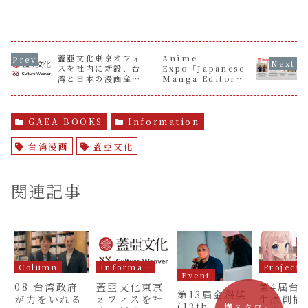
蓋亞文化東京オフィ
Anime
スを社内に新設、台
Expo「Japanese
湾と日本の漫画産業
Manga Editors
を結ぶ新たな一歩と
Industry
して
Roundtable」に
登壇 ―「マンガは日
本人だけのものでは
GAEA BOOKS
Information
ない」という視点
台湾漫画
蓋亞文化
関連記事
Column
Information
Project
Event
08 台湾政府
蓋亞文化東京
第4屆台
第13屆金漫獎
が力をいれる
オフィスを社
生原創插
(13th
横スクロー