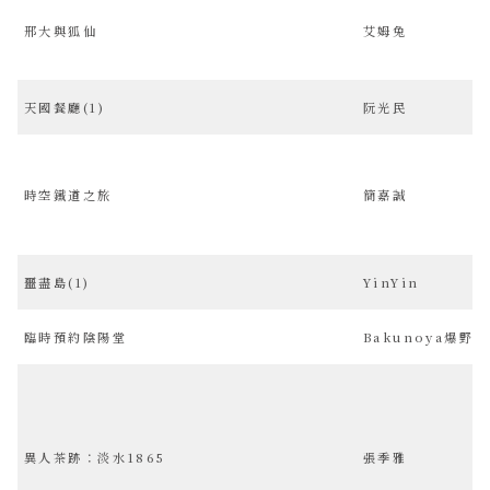
邢大與狐仙
艾姆兔
天國餐廳(1)
阮光民
時空鐵道之旅
簡嘉誠
噩盡島(1)
YinYin
臨時預約陰陽堂
Bakunoya爆野家
異人茶跡：淡水1865
張季雅