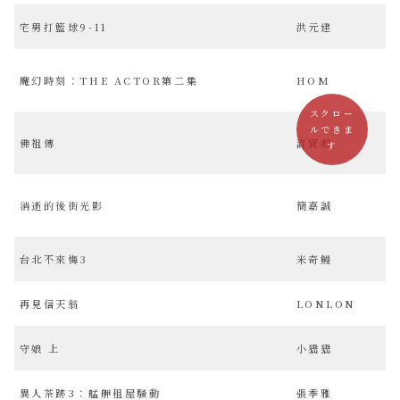
宅男打籃球9-11
洪元建
魔幻時刻：THE ACTOR第二集
HOM
スクロー
ルできま
佛祖傳
許貿淞
す
消逝的後街光影
簡嘉誠
台北不來悔3
米奇鰻
再見信天翁
LONLON
守娘 上
小峱峱
異人茶跡3：艋舺租屋騷動
張季雅