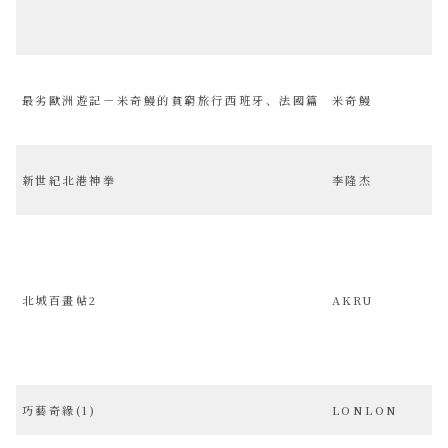
最劣歐洲遊記－米奇鰻的貧窮旅行西班牙、法國篇
米奇鰻
新世紀北港神拳
李隆杰
北城百畫帖2
AKRU
巧藝奇緣(1)
LONLON