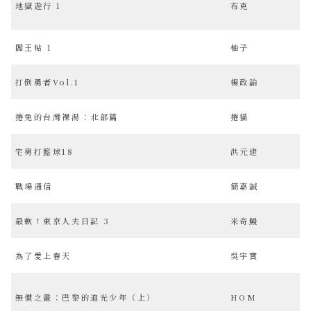
地獄遊行 1
布克
閻王帖 1
柚子
打倒勇者Vol.1
楊政諭
捲兔的台灣裸湯：北部篇
捲貓
宅男打籃球18
洪元建
戰場通信
簡嘉誠
最軟！東京人夫日記 3
米奇鰻
為了愛上春天
吳宇實
無價之畫：巴黎的追光少年（上）
HOM