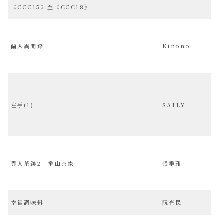
《CCC15》至《CCC18》
蘭人異聞錄
Kinono
左手(1)
SALLY
異人茶跡2：拳山茶家
張季雅
幸福調味料
阮光民