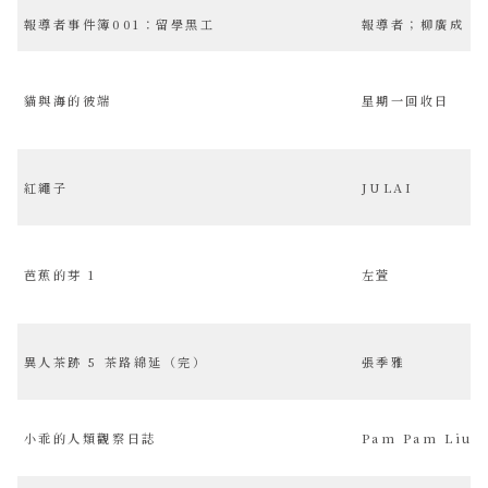
報導者事件簿001：留學黑工
報導者；柳廣成
貓與海的彼端
星期一回收日
紅繩子
JULAI
芭蕉的芽 1
左萱
異人茶跡 5 茶路綿延（完）
張季雅
小乖的人類觀察日誌
Pam Pam Liu