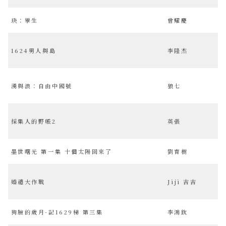
玦：孿生
曾耀慶
1624男人與島
李隆杰
湧與浪：自由中國號
狼七
採集人的野帳2
英張
墨世曙光 第一集 十個太陽回來了
劉育樹
婚禮大作戰
Jiji 吉吉
狗臉的歲月-記1629梯 第三集
李鴻欽