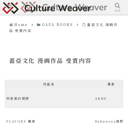
メニュー
検索
Home
GAEA BOOKS
蓋亞文化 漫画作
品 受賞内容
蓋亞文化 漫画作品 受賞内容
作品名
著者
柯普雷的翅膀
AKRU
FLAVORS 魔廚
Bakunoya爆野家