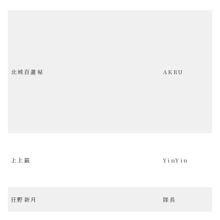
北城百畫帖
AKRU
上上籤
YinYin
狂野新月
隊長