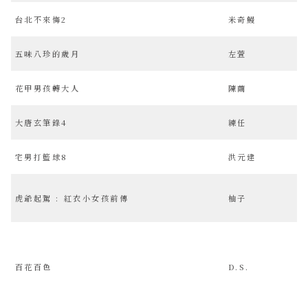
台北不來悔2
米奇鰻
五味八珍的歲月
左萱
花甲男孩轉大人
陳繭
大唐玄筆錄4
練任
宅男打籃球8
洪元建
虎爺起駕 : 紅衣小女孩前傳
柚子
百花百色
D.S.