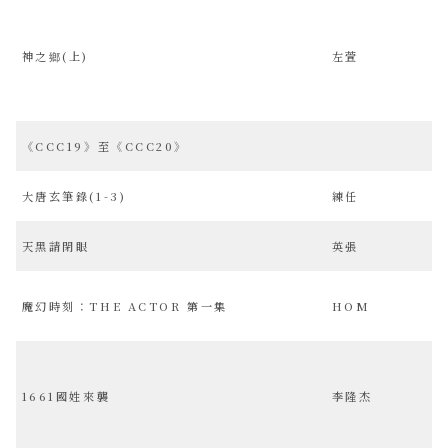
神之鄉(上)
左萱
《CCC19》至《CCC20》
大唐玄筆錄(1-3)
練任
天黑請閉眼
英張
魔幻時刻：THE ACTOR 第一集
HOM
1661國姓來襲
李隆杰