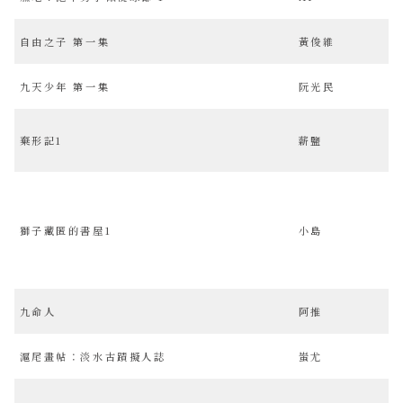
自由之子 第一集
黃俊維
九天少年 第一集
阮光民
棄形記1
薪鹽
獅子藏匿的書屋1
小島
九命人
阿推
滬尾畫帖：淡水古蹟擬人誌
蚩尤