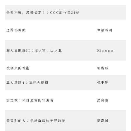
學習不難，漫畫搞定！：CCC創作集21號
送葬協奏曲
韋蘺若明
蘭人異聞錄II：溪之南，山之北
Kinono
被消失的香港
柳廣成
異人茶跡4：茶迷大稻埕
張季雅
雲之獸：來自遠古的守護者
漢寶包
畫電影的人：手繪海報的美好時光
簡嘉誠