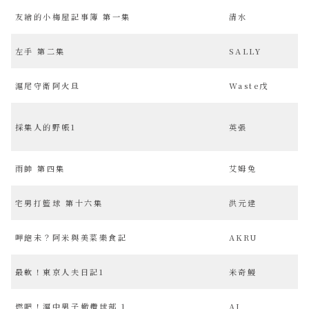
友繪的小梅屋記事簿 第一集
清水
左手 第二集
SALLY
滬尾守衛阿火旦
Waste戊
採集人的野帳1
英張
雨帥 第四集
艾姆兔
宅男打籃球 第十六集
洪元建
呷飽未？阿米與美菜樂食記
AKRU
最軟！東京人夫日記1
米奇鰻
燃吧！滬中男子橄欖球部 1
AI