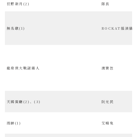
狂野新月(2)
隊長
無名歌(1)
ROCKAT搖滾貓
龍泉俠大戰謎霧人
漢寶包
天國餐廳(2)、(3)
阮光民
雨帥(1)
艾姆兔