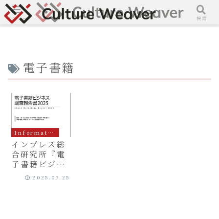
メニュー
検索
電子書籍
Information
インプレス総
合研究所『電
子書籍ビジネ
ス調査報告書
2025.07.25
2025』を共同
執筆