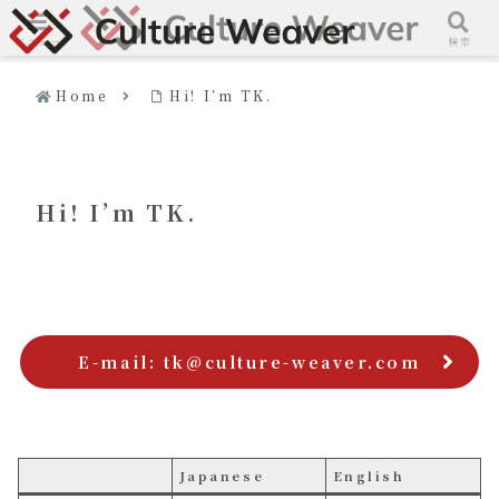
メニュー
検索
Home
Hi! I’m TK.
Hi! I’m TK.
E-mail: tk@culture-weaver.com
Japanese
English