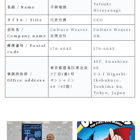
Tatsuki
名前 / Name
平柳竜樹
Hirayanagi
タイトル / Title
代表社員
CEO
会社名 /
Culture Weaver
Culture Weaver
Company name
合同会社
GK.
郵便番号 / Postal
170-6045
170-6045
code
45F, Sunshine
東京都豊島区東池袋
60
事務所住所 /
3丁目1番1号
3-1-1 Higashi-
Office address
サンシャイン
Ikebukuro,
60（45階）
Toshima-ku,
Tokyo, Japan