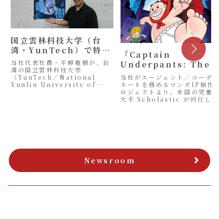
国立雲林科技大学（台
湾・YunTech）で特別
『Captain
講義を実施
当社代表社員・平柳竜樹が、台
Underpants: The
湾の国立雲林科技大学
First Epic
当社がエージェント／コーデ
（YunTech／National
Manga』、ニューヨー
ネートを務めるマンガIP制作
Yunlin University of
ロジェクトより、米国の児童
Science and
ク・タイムズ ベストセ
大手 Scholastic が刊行した
Technology）にて特別講義
ラー第3位にランクイン
『Captain Underpants:
を行いました（2…
The First Epic M…
Newsroom