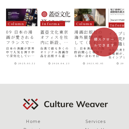
Column
Information
Column
In
09 日本の漫
蓋亞文化東京
漫画出版社の
インプレ
画が愛される
オフィスを社
海外展開に関
合研究所
横スクロー
フランスで生
内に新設、台
して（1/4）
子書籍ビ
ルできます
まれた新しい
湾と日本の漫
日本の漫画が世界
台湾で最も多くの
1. 日本漫画への国
ス調査報
当社代表社
プラットフォ
中で人気を博す中
画産業を結ぶ
オリジナル漫画作
際的関心と増加す
2025』
柳竜樹が、
で深刻化している
品を出版する蓋亞
る問い合わせ日本
ームの可能性
新たな一歩と
社インプレ
執筆
のが、外国語に翻
文化有限公司（以
の漫画文化は、長
ンプレス総
して
訳された海賊版コ
下：蓋亞文化）と
い間、国境を越
2025.03.12
2024.04.23
2023.01.01
2025
所が発行す
ミックスによる経
の緊密な業務提携
え、世界中の読者
定番の市場
済的損失です。映
の一環として、蓋
を魅了し続けてい
料 『電子書
像業界団体「コン
亞文化にとって初
ます。この魅力
ネス調査報
テンツ海外流通促
の海外拠点となる
は、国や言語を超
2025』（2
進機構
「蓋亞文化東京オ
えたインターネッ
7月24日発
（CODA）」の調
フィス（蓋亞文化
トの利用によっ
A4・380
査によると、
東京辦公室）」を
て、一層広がって
に、執筆陣
2022年のオンラ
当社内に設立しま
います。自ら積極
として参加
インで流通する日
した。同オフィス
的な宣伝を行わな
た。書籍紹
本コンテンツの海
の代表は、当社
くても、海外の読
ジ：電...
賊版の被害...
代...
者...
Home
Services