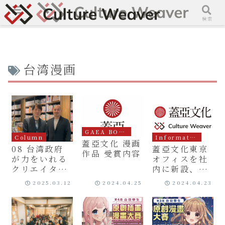
メニュー
検索
台湾漫画
GAEA BOOKS
Column
Information
蓋亞文化 漫画
08 台湾政府
蓋亞文化東京
作品 受賞内容
が力をいれる
オフィスを社
クリエイター
内に新設、台
支援と台湾オ
湾と日本の漫
2025.03.12
2024.04.25
2024.04.23
リジナル漫画
画産業を結ぶ
新たな一歩と
して