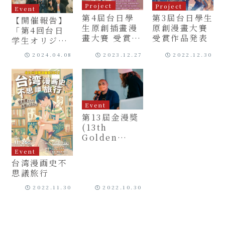
Project
Project
Event
第4屆台日學
第3屆台日學生
【開催報告】
生原創插畫漫
原創漫畫大賽
「第4回台日
畫大賽 受賞作
受賞作品発表
学生オリジナ
品発表
ルイラスト・
2024.04.08
2023.12.27
2022.12.30
漫画コンテス
ト」表彰式及
び作品展示会
Event
第13屆金漫獎
(13th
Golden
Comic
Event
Awards &
台湾漫画史不
Connection
思議旅行
+)
2022.11.30
2022.10.30