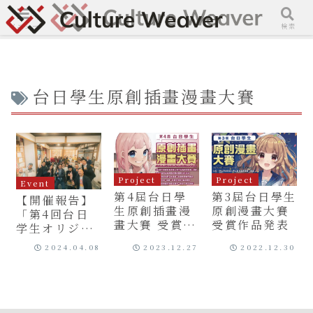
メニュー
検索
台日學生原創插畫漫畫大賽
Project
Project
Event
第4屆台日學
第3屆台日學生
【開催報告】
生原創插畫漫
原創漫畫大賽
「第4回台日
畫大賽 受賞作
受賞作品発表
学生オリジナ
品発表
ルイラスト・
2024.04.08
2023.12.27
2022.12.30
漫画コンテス
ト」表彰式及
び作品展示会