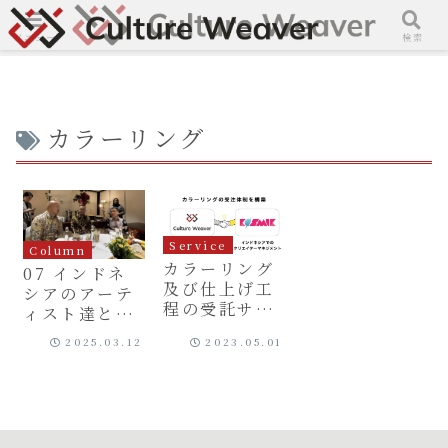
メニュー
検索
カラーリング
Service
Column
カラーリング
07 インドネ
及び仕上げ工
シアのアーテ
程の受託サー
ィスト達との
ビスを開始
プロジェクト
2025.03.12
2023.05.01