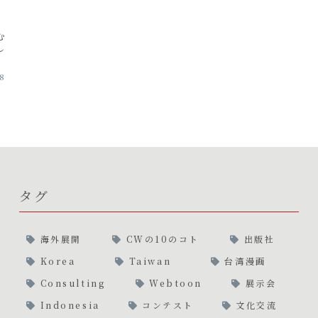
む
し
08
タグ
海外展開
CWの10のコト
出版社
Korea
Taiwan
台湾漫画
Consulting
Webtoon
展示会
Indonesia
コンテスト
文化交流