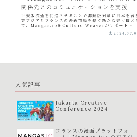
関係先とのコミュニケーションを支援ス
タート
正規版流通を促進させることで海賊版対策に日本を含
東アジアとフランスの漫画市場を繋ぐ新たな架け橋と
て、Mangas.ioをCulture Weaverがサポート
Culture Weaver合同会社（...
2024.07.
人気記事
Jakarta Creative
Conference 2024
フランスの漫画プラットフォ
ーム「Mangas.io」の東アジ