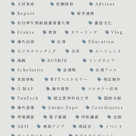
人材育成
短期研修
Advisor
Report
産学連携
台日學生原創插畫漫畫大賽
蓋亞文化
France
教育
カラーリング
Vlog
海外出張
台湾
Education
ビジネスマッチング
北米
エージェント
漫画
KOSMIK
インドネシア
Scholastic
金漫獎
台湾アニメ
本店移転
NYTベストセラー
受託制作
G-MAP
海外視察
フルカラー彩色
YunTech
国立雲林科技大学
国際共創
海外登壇
Anime Expo
Coordinator
市場調査
電子書籍
特別講義
出版
AKSI
東南アジア
商談会
イベント
ネットワーキング
サブスクリプション