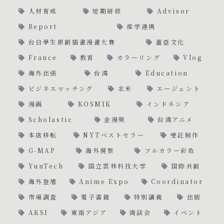
人材育成
短期研修
Advisor
Report
産学連携
台日學生原創插畫漫畫大賽
蓋亞文化
France
教育
カラーリング
Vlog
海外出張
台湾
Education
ビジネスマッチング
北米
エージェント
漫画
KOSMIK
インドネシア
Scholastic
金漫獎
台湾アニメ
本店移転
NYTベストセラー
受託制作
G-MAP
海外視察
フルカラー彩色
YunTech
国立雲林科技大学
国際共創
海外登壇
Anime Expo
Coordinator
市場調査
電子書籍
特別講義
出版
AKSI
東南アジア
商談会
イベント