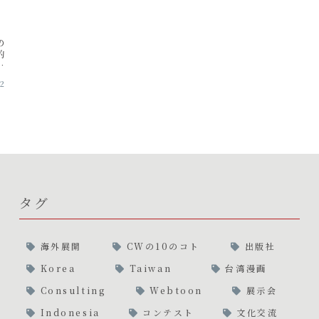
ま
の
的
構
12
タグ
海外展開
CWの10のコト
出版社
Korea
Taiwan
台湾漫画
Consulting
Webtoon
展示会
Indonesia
コンテスト
文化交流