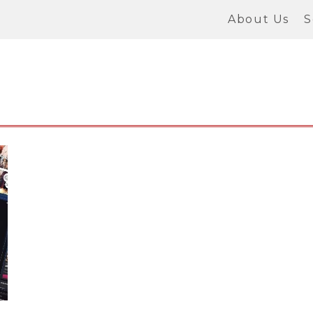
About Us
S