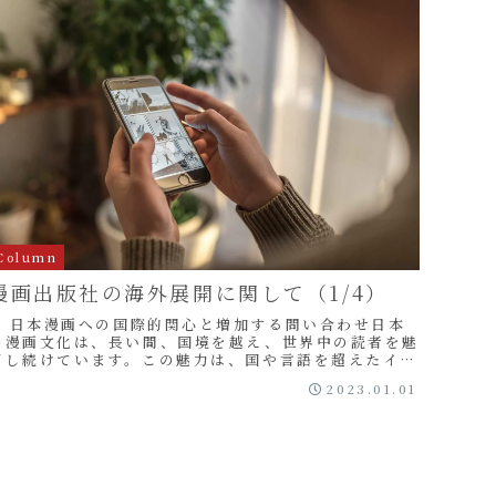
Column
漫画出版社の海外展開に関して（1/4）
1. 日本漫画への国際的関心と増加する問い合わせ日本
の漫画文化は、長い間、国境を越え、世界中の読者を魅
了し続けています。この魅力は、国や言語を超えたイン
ターネットの利用によって、一層広がっています。自...
2023.01.01