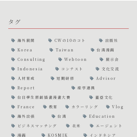
タグ
海外展開
CWの10のコト
出版社
Korea
Taiwan
台湾漫画
Consulting
Webtoon
展示会
Indonesia
コンテスト
文化交流
人材育成
短期研修
Advisor
Report
産学連携
台日學生原創插畫漫畫大賽
蓋亞文化
France
教育
カラーリング
Vlog
海外出張
台湾
Education
ビジネスマッチング
北米
エージェント
漫画
KOSMIK
インドネシア