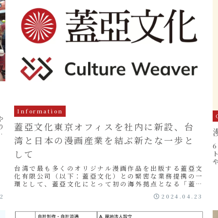
る
Information
や
蓋亞文化東京オフィスを社内に新設、台
り
賊
湾と日本の漫画産業を結ぶ新たな一歩と
して
台湾で最も多くのオリジナル漫画作品を出版する蓋亞文
化有限公司（以下：蓋亞文化）との緊密な業務提携の一
環として、蓋亞文化にとって初の海外拠点となる「蓋亞
文化東京オフィス（蓋亞文化東京辦公室）」を当社内
12
2024.04.23
に...