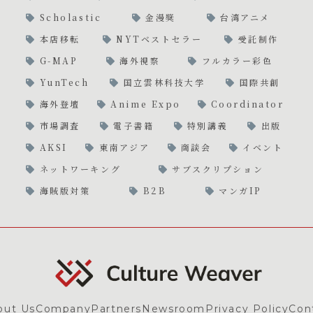
Scholastic
金漫獎
台湾アニメ
本店移転
NYTベストセラー
受託制作
G-MAP
海外視察
フルカラー彩色
YunTech
国立雲林科技大学
国際共創
海外登壇
Anime Expo
Coordinator
市場調査
電子書籍
特別講義
出版
AKSI
東南アジア
商談会
イベント
ネットワーキング
サブスクリプション
海賊版対策
B2B
マンガIP
out Us
Company
Partners
Newsroom
Privacy Policy
Con