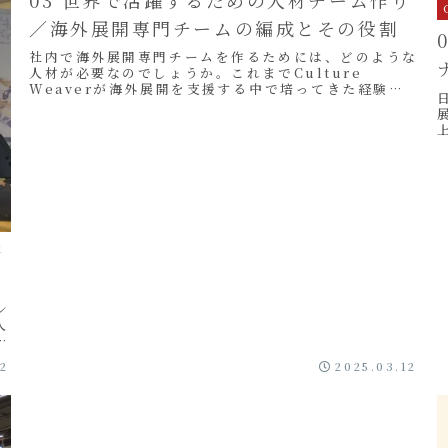
／海外展開専門チームの編成とその役割
社内で海外展開専門チームを作るためには、どのような
人材が必要なのでしょうか。これまでCulture
Weaverが海外展開を支援する中で培ってきた経験か
ら、チームに必要なメンバー像と人材育成について
ご...
い
際
ン
人
て
12
2025.03.12