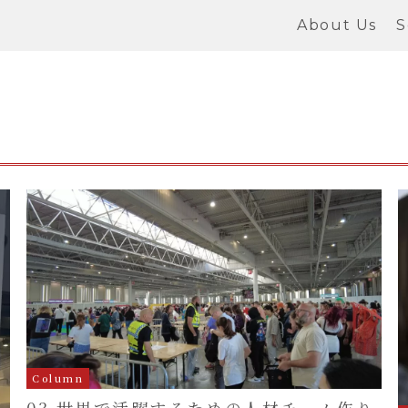
About Us
S
Column
03 世界で活躍するための人材チーム作り