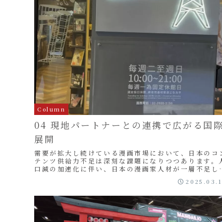
Column
04 現地パートナーとの連携で広がる国
展開
需要が拡大し続けている漫画市場において、日本のコ
テンツ供給力不足は深刻な課題になりつつあります。
口減の加速化に伴い、日本の漫画家人材が一層不足し
いくことが予想される中で、頼もしいパートナーとな
2025.03.
っ...