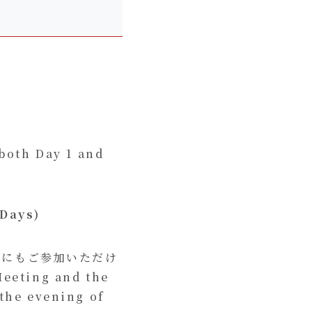
both Day 1 and
 Days)
t」にもご参加いただけ
Meeting and the
the evening of