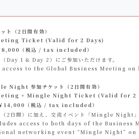
ケット（2日間有効）
eting Ticket (Valid for 2 Days)
8,000（税込 / tax included）
（Day 1 & Day 2）にご参加いただけます。
 access to the Global Business Meeting on 
gle Night 参加チケット（2日間有効）
eting + Mingle Night Ticket (Valid for 2
￥
14,000（税込 / tax included）
（2日間）に加え、交流イベント「Mingle Nigh
des access to both days of the Business 
ional networking event “Mingle Night” on 