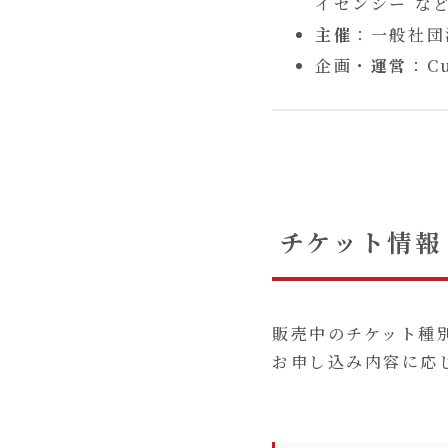
イセンシー な
主催
：一般社団
企画・
運営
：C
チケット情報
販売中のチケット種
お申し込み内容に応